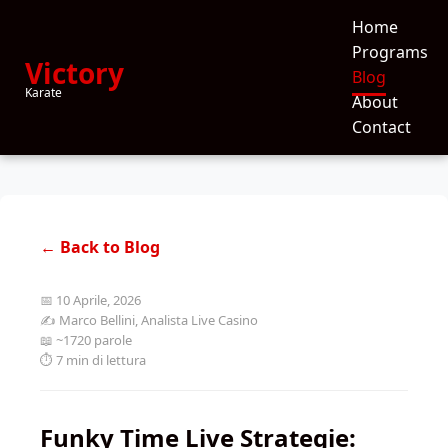
Home
Programs
Victory
Blog
Karate
About
Contact
← Back to Blog
📅 10 Aprile, 2026
✍️ Marco Bellini, Analista Live Casino
📖 ~1720 parole
⏱️ 7 min di lettura
Funky Time Live Strategie: