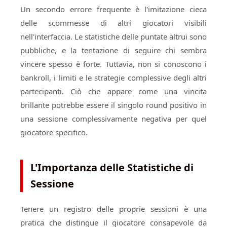
Un secondo errore frequente è l'imitazione cieca
delle scommesse di altri giocatori visibili
nell'interfaccia. Le statistiche delle puntate altrui sono
pubbliche, e la tentazione di seguire chi sembra
vincere spesso è forte. Tuttavia, non si conoscono i
bankroll, i limiti e le strategie complessive degli altri
partecipanti. Ciò che appare come una vincita
brillante potrebbe essere il singolo round positivo in
una sessione complessivamente negativa per quel
giocatore specifico.
L'Importanza delle Statistiche di
Sessione
Tenere un registro delle proprie sessioni è una
pratica che distingue il giocatore consapevole da