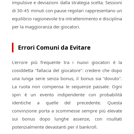
impulsive e deviazioni dalla strategia scelta. Sessioni
di 30-45 minuti con pause regolari rappresentano un
equilibrio ragionevole tra intrattenimento e disciplina
per la maggioranza dei giocatori.
Errori Comuni da Evitare
L'errore più frequente tra i nuovi giocatori è la
cosiddetta "fallacia del giocatore": credere che dopo
una lunga serie senza bonus, il bonus sia "dovuto".
La ruota non compensa le sequenze passate. Ogni
spin è un evento indipendente con probabilità
identiche a quelle del precedente. Questa
convinzione porta a scommesse sempre più elevate
sui bonus dopo lunghe assenze, con risultati
potenzialmente devastanti per il bankroll.