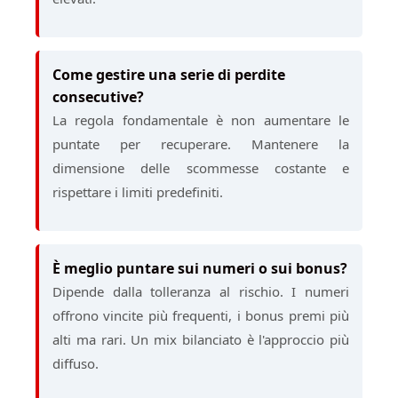
Come gestire una serie di perdite
consecutive?
La regola fondamentale è non aumentare le
puntate per recuperare. Mantenere la
dimensione delle scommesse costante e
rispettare i limiti predefiniti.
È meglio puntare sui numeri o sui bonus?
Dipende dalla tolleranza al rischio. I numeri
offrono vincite più frequenti, i bonus premi più
alti ma rari. Un mix bilanciato è l'approccio più
diffuso.